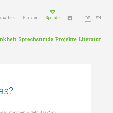
diathek
Partner
Spende
DE
EN
nkheit
Sprechstunde
Projekte
Literatur
as?
nder Knochen – geht das?“ an.