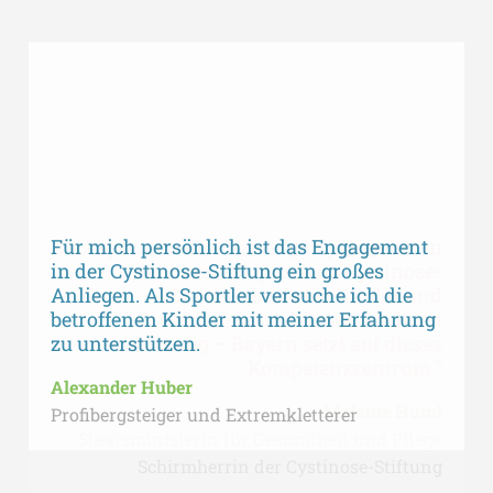
Für mich persönlich ist das Engagement
„Das spezialisierte Versorgungsangebot in
Pionierarbeit für Menschen mit seltenen
in der Cystinose-Stiftung ein großes
Erkrankungen und Behinderungen ist
der interdisziplinären Cystinose-
Anliegen. Als Sportler versuche ich die
essentiell in einer modernen Gesellschaft
Sprechstunde für Kinder und
betroffenen Kinder mit meiner Erfahrung
und für mein Leben sinnstiftend.
Erwachsene ist deutschlandweit
zu unterstützen.
einmalig – Bayern setzt auf dieses
Alois Glück
Kompetenzzentrum.“
Alexander Huber
Melanie Huml
Profibergsteiger und Extremkletterer